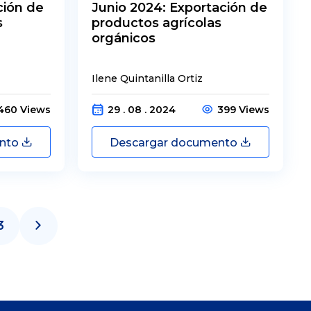
ción de
Junio 2024: Exportación de
s
productos agrícolas
orgánicos
Ilene Quintanilla Ortiz
460 Views
29 . 08 . 2024
399 Views
ento
Descargar documento
3