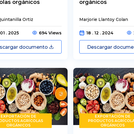
olas orgánicos
orgánicos
uintanilla Ortiz
Marjorie Llantoy Colan
 01 . 2025
694 Views
18 . 12 . 2024
scargar documento
Descargar docum
EXPORTACIÓN DE
EXPORTACIÓN DE
ODUCTOS AGRÍCOLAS
PRODUCTOS AGRÍCOL
ORGÁNICOS
ORGÁNICOS