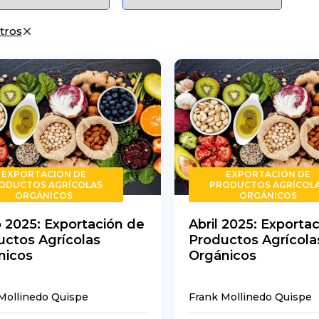
ltros
EXPORTACIÓN DE
EXPORTACIÓN DE
ODUCTOS AGRÍCOLAS
PRODUCTOS AGRÍCOL
ORGÁNICOS
ORGÁNICOS
 2025: Exportación de
Abril 2025: Exporta
uctos Agrícolas
Productos Agrícola
nicos
Orgánicos
Mollinedo Quispe
Frank Mollinedo Quispe