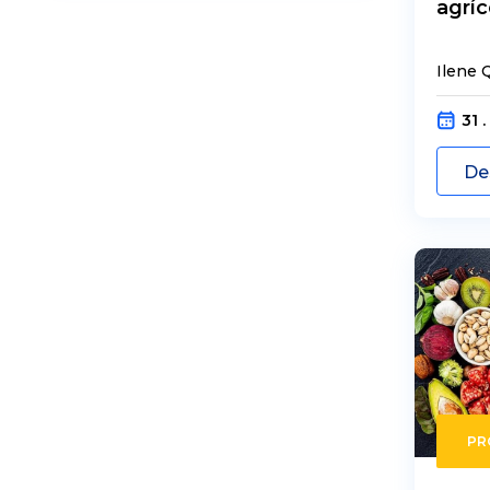
agríc
Ilene Q
31 .
De
PR