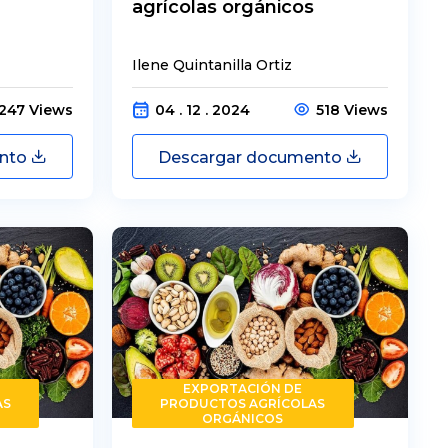
agrícolas orgánicos
Ilene Quintanilla Ortiz
247 Views
04 . 12 . 2024
518 Views
ento
Descargar documento
EXPORTACIÓN DE
AS
PRODUCTOS AGRÍCOLAS
ORGÁNICOS