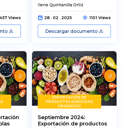
Ilene Quintanilla Ortiz
1457 Views
28 . 02 . 2025
1101 Views
ento
Descargar documento
EXPORTACIÓN DE
AS
PRODUCTOS AGRÍCOLAS
ORGÁNICOS
rtación
Septiembre 2024:
olas
Exportación de productos