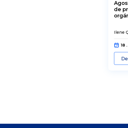
Agos
de pr
orgá
Ilene Q
18 .
De