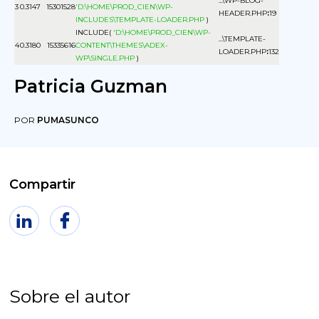
...\WP-BLOG-
3
0.3147
15301528
'D:\HOME\PROD_CIEN\WP-
HEADER.PHP
:
19
INCLUDES\TEMPLATE-LOADER.PHP
)
INCLUDE(
'D:\HOME\PROD_CIEN\WP-
...\TEMPLATE-
4
0.3180
15335616
CONTENT\THEMES\ADEX-
LOADER.PHP
:
132
WP\SINGLE.PHP
)
Patricia Guzman
POR
PUMASUNCO
Compartir
Sobre el autor