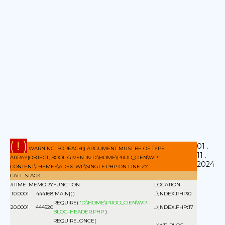
( ! )
01 .
WARNING: FOREACH() ARGUMENT MUST BE OF TYPE
11 .
ARRAY|OBJECT, BOOL GIVEN IN D:\HOME\PROD_CIEN\WP-
2024
CONTENT\THEMES\ADEX-WP\SINGLE.PHP ON LINE
27
CALL STACK
#
TIME
MEMORY
FUNCTION
LOCATION
1
0.0001
444168
{MAIN}( )
...\INDEX.PHP
:
0
REQUIRE(
'D:\HOME\PROD_CIEN\WP-
2
0.0001
444520
...\INDEX.PHP
:
17
BLOG-HEADER.PHP
)
REQUIRE_ONCE(