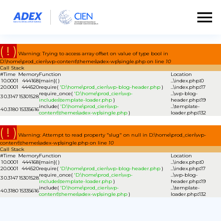
( ! )
Warning: Trying to access array offset on value of type bool in
D:\home\prod_cien\wp-content\themes\adex-wp\single.php on line
10
Call Stack
#
Time
Memory
Function
Location
1
0.0001
444168
{main}( )
...\index.php
:
0
2
0.0001
444520
require(
'D:\home\prod_cien\wp-blog-header.php
)
...\index.php
:
17
require_once(
'D:\home\prod_cien\wp-
...\wp-blog-
3
0.3147
15301528
includes\template-loader.php
)
header.php
:
19
include(
'D:\home\prod_cien\wp-
...\template-
4
0.3180
15335616
content\themes\adex-wp\single.php
)
loader.php
:
132
( ! )
Warning: Attempt to read property "slug" on null in D:\home\prod_cien\wp-
content\themes\adex-wp\single.php on line
10
Call Stack
#
Time
Memory
Function
Location
1
0.0001
444168
{main}( )
...\index.php
:
0
2
0.0001
444520
require(
'D:\home\prod_cien\wp-blog-header.php
)
...\index.php
:
17
require_once(
'D:\home\prod_cien\wp-
...\wp-blog-
3
0.3147
15301528
includes\template-loader.php
)
header.php
:
19
include(
'D:\home\prod_cien\wp-
...\template-
4
0.3180
15335616
content\themes\adex-wp\single.php
)
loader.php
:
132