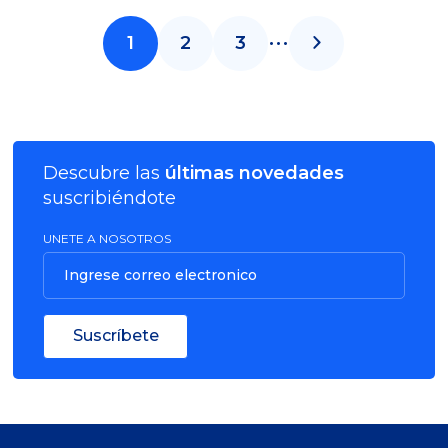
...
1
2
3
Descubre las
últimas novedades
suscribiéndote
UNETE A NOSOTROS
Ingrese correo electronico
Suscríbete