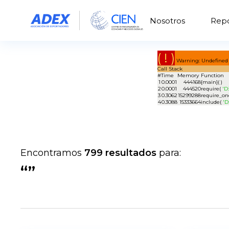
Nosotros
Repo
( ! )
Warning: Undefined 
Call Stack
#
Time
Memory
Function
1
0.0001
444168
{main}( )
2
0.0001
444520
require(
'D
3
0.3062
15299288
require_on
4
0.3088
15333664
include(
'D
Encontramos
799 resultados
para:
“”