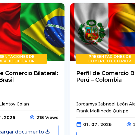
SENTACIONES DE
PRESENTACIONES DE
ERCIO EXTERIOR
COMERCIO EXTERIOR
de Comercio Bilateral:
Perfil de Comercio Bi
Brasil
Perú – Colombia
Llantoy Colan
Jordamys Jabneel León Al
Frank Mollinedo Quispe
7 . 2026
218 Views
01 . 07 . 2026
cargar documento