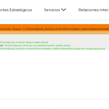
rtes Estratégicos
Servicios
Relaciones Inte
array key "buscar" in D:\home\prod_cien\wp-content\themes\adex-wp\templates\resultad
:\home\prod_cien\wp-blog-header.php
)
ce(
'D:\home\prod_cien\wp-includes\template-loader.php
)
:\home\prod_cien\wp-content\themes\adex-wp\templates\resultado-de-busqueda.php
)