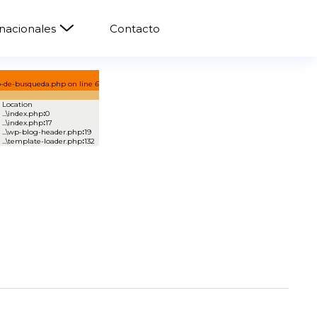
rnacionales
Contacto
o-de-busqueda.php on line
6
Location
...\index.php
:
0
...\index.php
:
17
...\wp-blog-header.php
:
19
...\template-loader.php
:
132