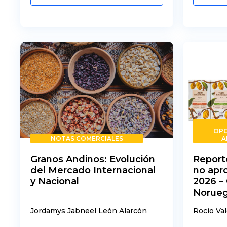
OPO
NOTAS COMERCIALES
A
Granos Andinos: Evolución
Report
del Mercado Internacional
no apr
y Nacional
2026 – 
Norue
Jordamys Jabneel León Alarcón
Rocio Va