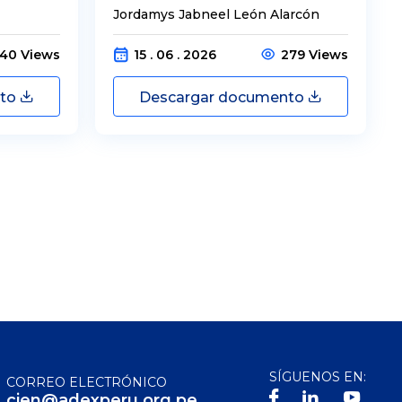
Jordamys Jabneel León Alarcón
40 Views
15 . 06 . 2026
279 Views
nto
Descargar documento
SÍGUENOS EN:
CORREO ELECTRÓNICO
cien@adexperu.org.pe