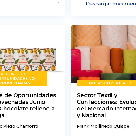
Descargar docume
REPORTE DE
RTUNIDADES NO
PROVECHADAS
NOTAS COMERCIALES
e de Oportunidades
Sector Textil y
ovechadas Junio
Confecciones: Evolu
Chocolate relleno a
del Mercado Interna
ga
y Nacional
ldiviezo Chamorro
Frank Mollinedo Quispe