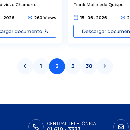
ldiviezo Chamorro
Frank Mollinedo Quispe
6 . 2026
260 Views
15 . 06 . 2026
2
cargar documento
Descargar docume
1
2
3
30
CENTRAL TELEFÓNICA
01 618 - 3333