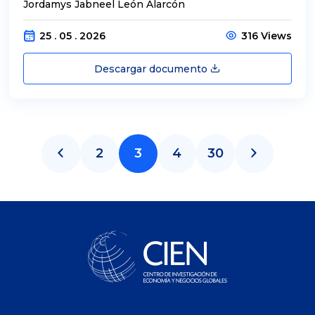
Jordamys Jabneel León Alarcón
25 . 05 . 2026
316 Views
Descargar documento
2
3
4
30