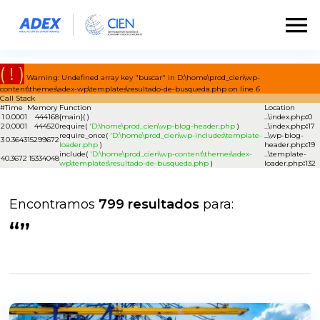
( ! )
Warning: Undefined array key "buscar" in D:\home\prod_cien\wp-
content\themes\adex-wp\templates\resultado-de-busqueda.php on line
6
Call Stack
#
Time
Memory
Function
Location
1
0.0001
444168
{main}( )
...\index.php
:
0
2
0.0001
444520
require(
'D:\home\prod_cien\wp-blog-header.php
)
...\index.php
:
17
require_once(
'D:\home\prod_cien\wp-includes\template-
...\wp-blog-
3
0.3643
15299672
loader.php
)
header.php
:
19
include(
'D:\home\prod_cien\wp-content\themes\adex-
...\template-
4
0.3672
15334048
wp\templates\resultado-de-busqueda.php
)
loader.php
:
132
Encontramos
799 resultados
para:
“”