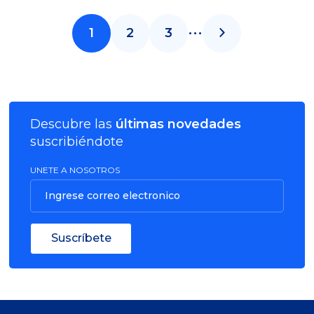
...
1
2
3
Descubre las
últimas novedades
suscribiéndote
UNETE A NOSOTROS
Ingrese correo electronico
Suscríbete