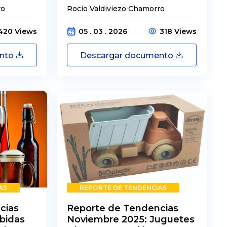
ro
Rocio Valdiviezo Chamorro
420 Views
05 . 03 . 2026
318 Views
ento
Descargar documento
AS
REPORTE DE TENDENCIAS
cias
Reporte de Tendencias
bidas
Noviembre 2025: Juguetes