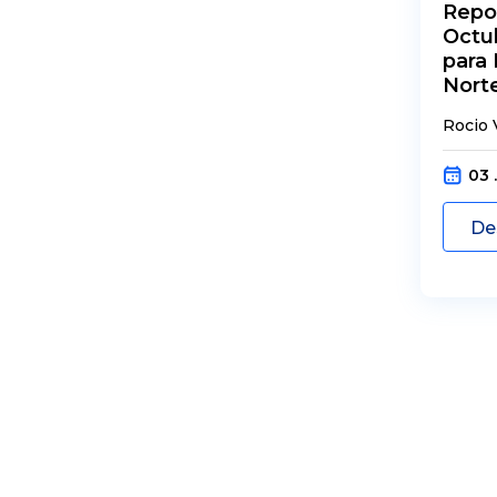
Repo
Octu
para
Nort
Rocio 
03 .
De