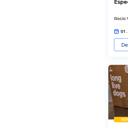
Espe
Rocio 
01 
De
RE