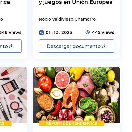
rica
y juegos en Unión Europea
ro
Rocio Valdiviezo Chamorro
346 Views
01 . 12 . 2025
445 Views
ento
Descargar documento
AS
REPORTE DE TENDENCIAS