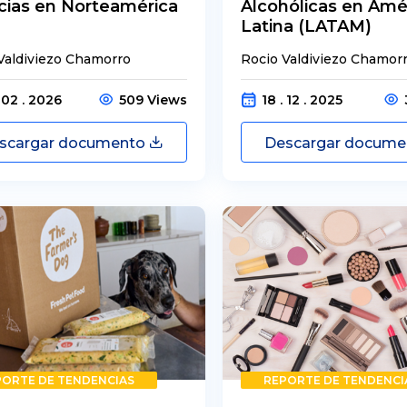
cias en Norteamérica
Alcohólicas en Amé
Latina (LATAM)
Valdiviezo Chamorro
Rocio Valdiviezo Chamor
. 02 . 2026
509 Views
18 . 12 . 2025
scargar documento
Descargar docum
PORTE DE TENDENCIAS
REPORTE DE TENDENCI