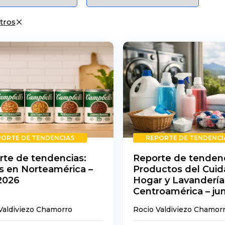
ltros
PORTE DE TENDENCIAS
REPORTE DE TENDENCI
rte de tendencias:
Reporte de tendenc
s en Norteamérica –
Productos del Cuid
 2026
Hogar y Lavandería
Centroamérica – ju
Valdiviezo Chamorro
Rocio Valdiviezo Chamor