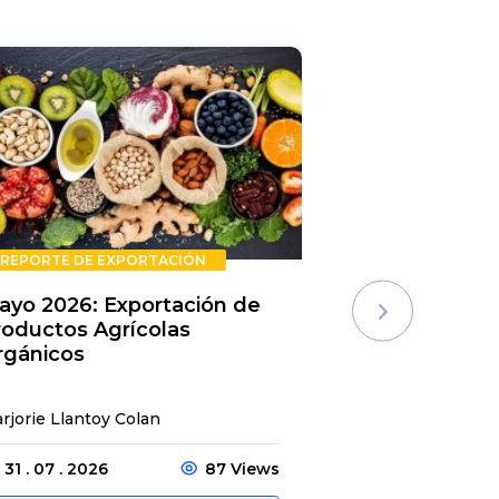
REPORTE DE EXPORTACIÓN
REPORTE DE E
ayo 2026: Exportación de
Rechazos de 
roductos Agrícolas
Semestre 20
rgánicos
rjorie Llantoy Colan
Jordamys Jabneel
31 . 07 . 2026
87 Views
31 . 07 . 2026