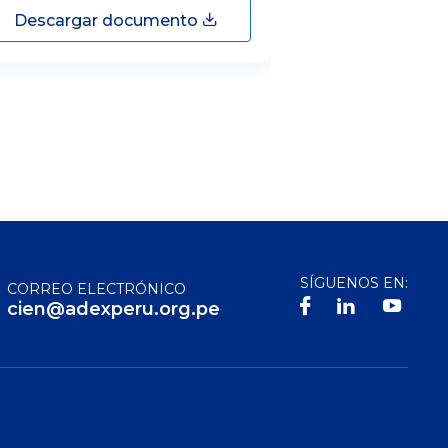
Descargar documento
Descargar
SÍGUENOS EN:
CORREO ELECTRÓNICO
cien@adexperu.org.pe
S