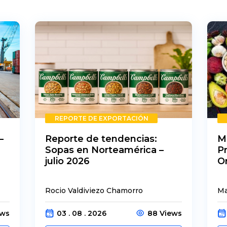
REPORTE DE EXPORTACIÓN
–
Reporte de tendencias:
M
Sopas en Norteamérica –
P
julio 2026
O
Rocio Valdiviezo Chamorro
Ma
ews
03 . 08 . 2026
88 Views