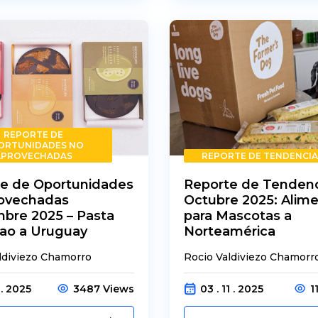
REPORTE DE
ORTUNIDADES NO
APROVECHADAS
REPORTE DE TENDENCIA
e de Oportunidades
Reporte de Tendenc
rovechadas
Octubre 2025: Alim
bre 2025 – Pasta
para Mascotas a
ao a Uruguay
Norteamérica
ldiviezo Chamorro
Rocio Valdiviezo Chamorr
1 . 2025
3487 Views
03 . 11 . 2025
1