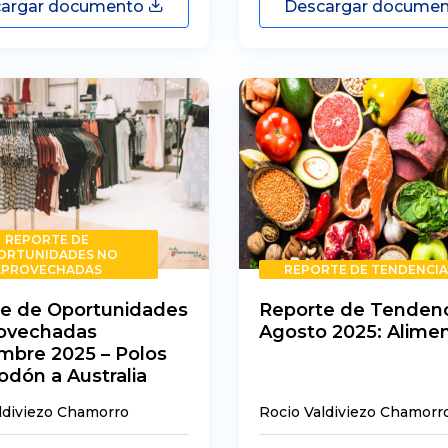
argar documento
Descargar docume
REPORTE DE
ORTUNIDADES NO
APROVECHADAS
REPORTE DE TENDENCIA
e de Oportunidades
Reporte de Tendenc
rovechadas
Agosto 2025: Alime
mbre 2025 – Polos
odón a Australia
ldiviezo Chamorro
Rocio Valdiviezo Chamorr