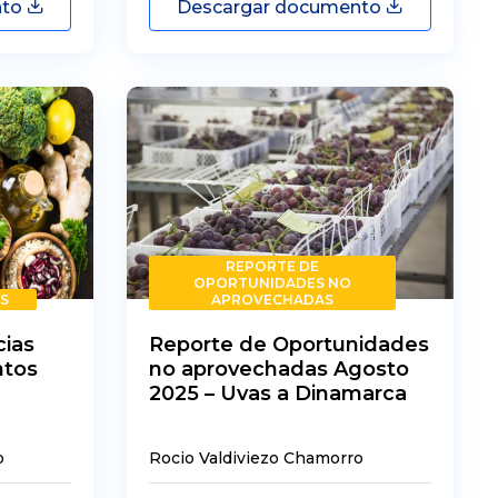
nto
Descargar documento
REPORTE DE
OPORTUNIDADES NO
S
APROVECHADAS
ias
Reporte de Oportunidades
ntos
no aprovechadas Agosto
2025 – Uvas a Dinamarca
o
Rocio Valdiviezo Chamorro