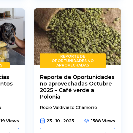
REPORTE DE
OPORTUNIDADES NO
S
APROVECHADAS
ias
Reporte de Oportunidades
entos
no aprovechadas Octubre
2025 – Café verde a
Polonia
o
Rocio Valdiviezo Chamorro
119 Views
23 . 10 . 2025
1588 Views