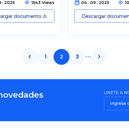
9 . 2025
1543 Views
04 . 09 . 2025
1
argar documento
Descargar docume
...
1
2
3
 novedades
UNETE A N
Ingrese 