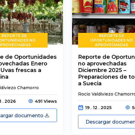
REPORTE DE
REPORTE DE
ORTUNIDADES NO
OPORTUNIDADES NO
APROVECHADAS
APROVECHADAS
e de Oportunidades
Reporte de Oportun
ovechadas Enero
no aprovechadas
 Uvas frescas a
Diciembre 2025 –
ina
Preparaciones de t
a Suecia
ldiviezo Chamorro
Rocio Valdiviezo Chamorr
1 . 2026
491 Views
19 . 12 . 2025
5
argar documento
Descargar docume