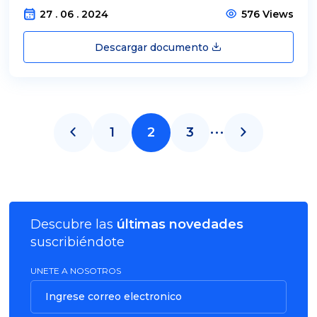
27 . 06 . 2024
576 Views
Descargar documento
...
1
2
3
Descubre las
últimas novedades
suscribiéndote
UNETE A NOSOTROS
Ingrese correo electronico