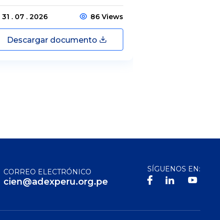
31 . 07 . 2026
86 Views
31 . 07 . 2026
Descargar documento
Descargar
SÍGUENOS EN:
CORREO ELECTRÓNICO
cien@adexperu.org.pe