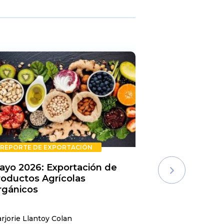
REPORTE DE EXPORTACIÓN
REPORTE DE E
ayo 2026: Exportación de
Rechazos de 
roductos Agrícolas
Semestre 20
rgánicos
rjorie Llantoy Colan
Jordamys Jabneel