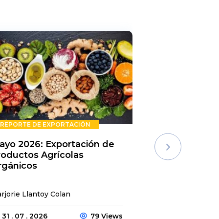
REPORTE DE EXPORTACIÓN
REPORTE DE E
ayo 2026: Exportación de
Rechazos de 
roductos Agrícolas
Semestre 20
rgánicos
rjorie Llantoy Colan
Jordamys Jabneel
31 . 07 . 2026
79 Views
31 . 07 . 2026