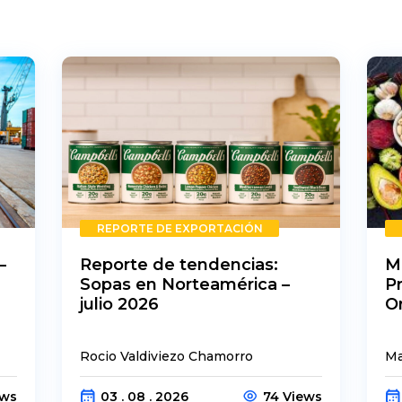
REPORTE DE EXPORTACIÓN
–
Reporte de tendencias:
M
Sopas en Norteamérica –
P
julio 2026
O
Rocio Valdiviezo Chamorro
Ma
ews
03 . 08 . 2026
74 Views