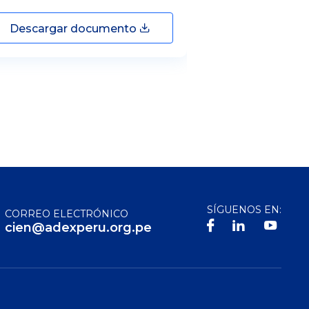
Descargar documento
Descargar
SÍGUENOS EN:
CORREO ELECTRÓNICO
cien@adexperu.org.pe
S