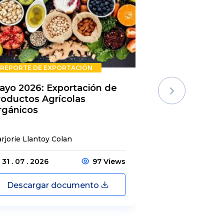
REPORTE DE EXPORTACIÓN
REPORTE DE E
ayo 2026: Exportación de
Rechazos de 
roductos Agrícolas
Semestre 20
rgánicos
rjorie Llantoy Colan
Jordamys Jabneel
31 . 07 . 2026
97 Views
31 . 07 . 2026
Descargar documento
Descargar