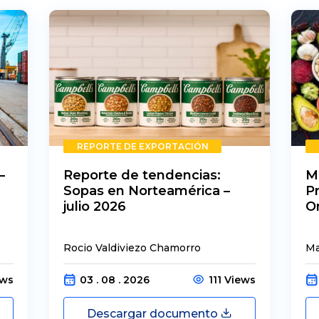
REPORTE DE EXPORTACIÓN
–
Reporte de tendencias:
M
Sopas en Norteamérica –
P
julio 2026
O
Rocio Valdiviezo Chamorro
Ma
ews
03 . 08 . 2026
111 Views
Descargar documento