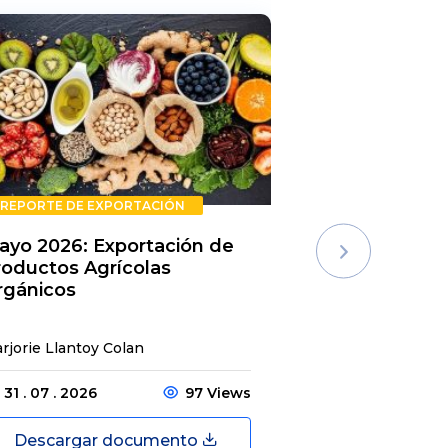
REPORTE DE EXPORTACIÓN
REPORTE DE E
ayo 2026: Exportación de
Rechazos de 
roductos Agrícolas
Semestre 20
rgánicos
rjorie Llantoy Colan
Jordamys Jabneel
31 . 07 . 2026
97 Views
31 . 07 . 2026
Descargar documento
Descargar