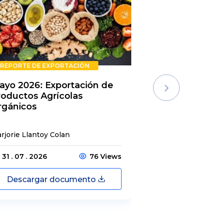
REPORTE DE EXPORTACIÓN
REPORTE DE E
ayo 2026: Exportación de
Rechazos de 
roductos Agrícolas
Semestre 20
rgánicos
rjorie Llantoy Colan
Jordamys Jabneel
31 . 07 . 2026
76 Views
31 . 07 . 2026
Descargar documento
Descargar