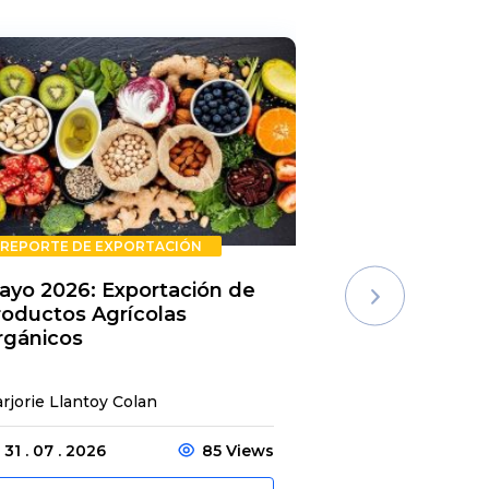
REPORTE DE EXPORTACIÓN
REPORTE DE E
ayo 2026: Exportación de
Rechazos de 
roductos Agrícolas
Semestre 20
rgánicos
rjorie Llantoy Colan
Jordamys Jabneel
31 . 07 . 2026
85 Views
31 . 07 . 2026