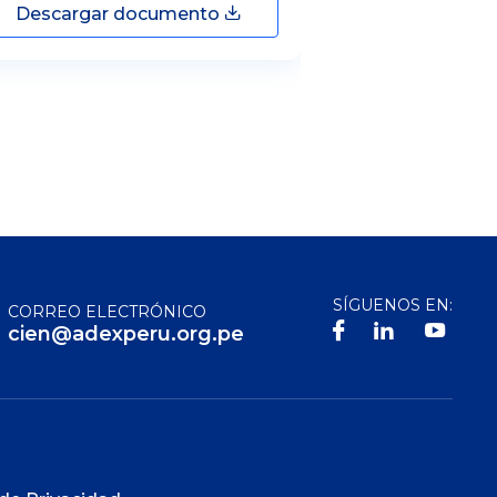
Descargar documento
Descargar
SÍGUENOS EN:
CORREO ELECTRÓNICO
cien@adexperu.org.pe
S