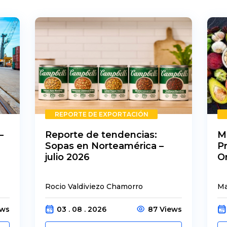
REPORTE DE EXPORTACIÓN
–
Reporte de tendencias:
M
Sopas en Norteamérica –
P
julio 2026
O
Rocio Valdiviezo Chamorro
Ma
ews
03 . 08 . 2026
87 Views