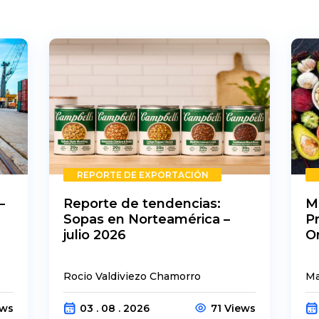
REPORTE DE EXPORTACIÓN
–
Reporte de tendencias:
M
Sopas en Norteamérica –
P
julio 2026
O
Rocio Valdiviezo Chamorro
Ma
ews
03 . 08 . 2026
71 Views