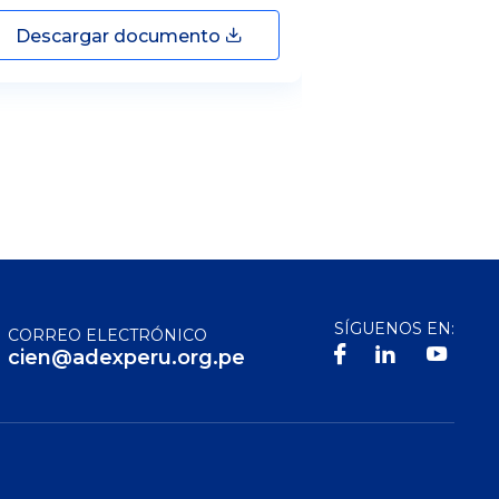
Descargar documento
Descargar
SÍGUENOS EN:
CORREO ELECTRÓNICO
cien@adexperu.org.pe
S