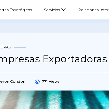
rtes Estratégicos
Servicios
Relaciones Inte
DORAS
mpresas Exportadoras
deron Condori
771 Views