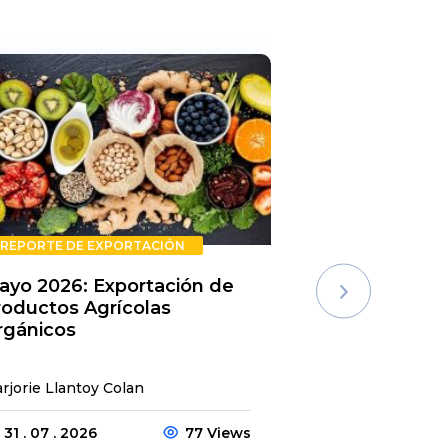
REPORTE DE EXPORTACIÓN
REPORTE DE E
ayo 2026: Exportación de
Rechazos de 
roductos Agrícolas
Semestre 20
rgánicos
rjorie Llantoy Colan
Jordamys Jabneel
31 . 07 . 2026
77 Views
31 . 07 . 2026