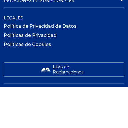
RELACIONES INTERNACIONALES
LEGALES
Política de Privacidad de Datos
Políticas de Privacidad
Políticas de Cookies
Libro de
Reclamaciones
INSTITUTO ADEX
GLOBAL LEARNING
ADEX
Diseño Web por
Copyright ©
2026
- Cien. Todos los derechos reservados