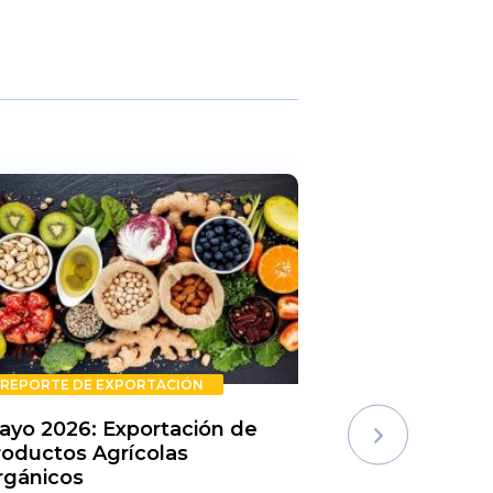
REPORTE DE EXPORTACIÓN
REPORTE DE E
ayo 2026: Exportación de
Rechazos de 
roductos Agrícolas
Semestre 20
rgánicos