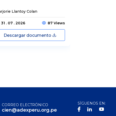
rjorie Llantoy Colan
Jordamys Jabneel
31 . 07 . 2026
87 Views
31 . 07 . 2026
Descargar documento
Descargar
SÍGUENOS EN:
CORREO ELECTRÓNICO
cien@adexperu.org.pe