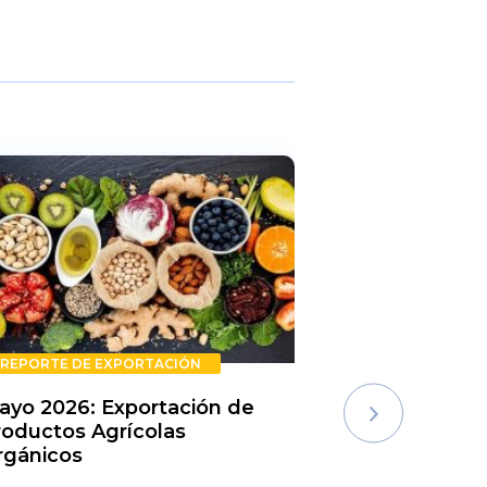
REPORTE DE EXPORTACIÓN
REPORTE DE E
ayo 2026: Exportación de
Rechazos de 
roductos Agrícolas
Semestre 20
rgánicos