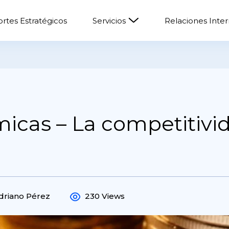
rtes Estratégicos
Servicios
Relaciones Inte
cas – La competitivida
driano Pérez
230 Views