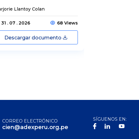
rjorie Llantoy Colan
Jordamys Jabneel
31 . 07 . 2026
68 Views
31 . 07 . 2026
Descargar documento
Descargar
SÍGUENOS EN:
CORREO ELECTRÓNICO
cien@adexperu.org.pe