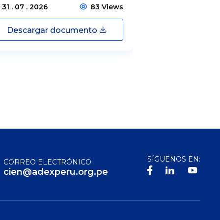
31 . 07 . 2026
83 Views
31 . 07 . 2026
Descargar documento
Descargar
SÍGUENOS EN:
CORREO ELECTRÓNICO
cien@adexperu.org.pe