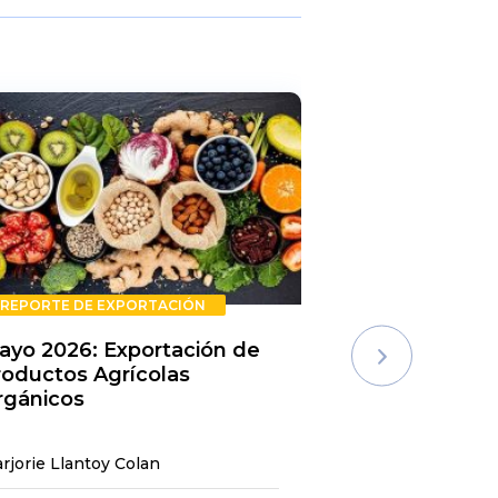
REPORTE DE EXPORTACIÓN
REPORTE DE E
ayo 2026: Exportación de
Rechazos de 
roductos Agrícolas
Semestre 20
rgánicos
rjorie Llantoy Colan
Jordamys Jabneel