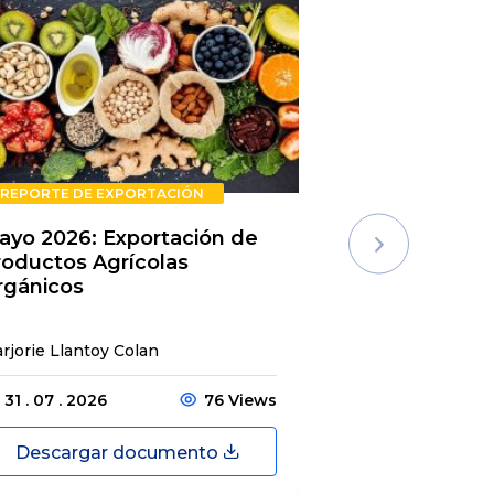
REPORTE DE EXPORTACIÓN
REPORTE DE E
ayo 2026: Exportación de
Rechazos de 
roductos Agrícolas
Semestre 20
rgánicos
rjorie Llantoy Colan
Jordamys Jabneel
31 . 07 . 2026
76 Views
31 . 07 . 2026
Descargar documento
Descargar