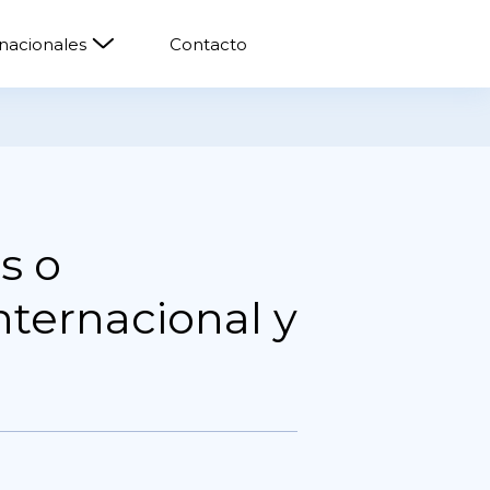
rnacionales
Contacto
s o
nternacional y