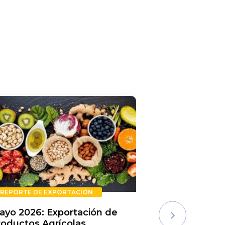
REPORTE DE EXPORTACIÓN
REPORTE DE E
ayo 2026: Exportación de
Rechazos de 
roductos Agrícolas
Semestre 20