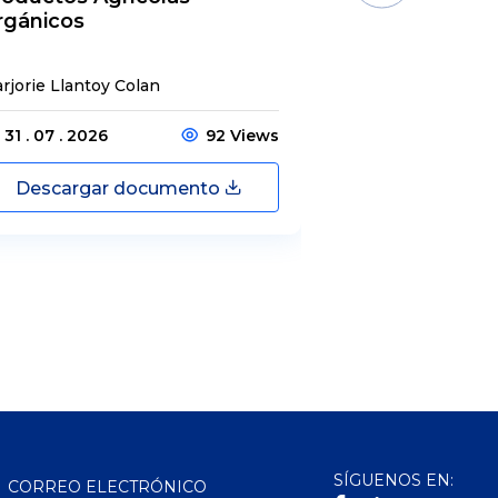
rgánicos
rjorie Llantoy Colan
Jordamys Jabneel
31 . 07 . 2026
92 Views
31 . 07 . 2026
Descargar documento
Descargar
SÍGUENOS EN:
CORREO ELECTRÓNICO