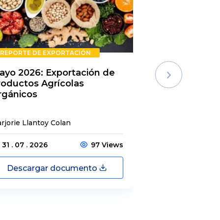
REPORTE DE EXPORTACIÓN
REPORTE DE E
ayo 2026: Exportación de
Rechazos de 
roductos Agrícolas
Semestre 20
rgánicos
rjorie Llantoy Colan
Jordamys Jabneel
31 . 07 . 2026
97 Views
31 . 07 . 2026
Descargar documento
Descargar