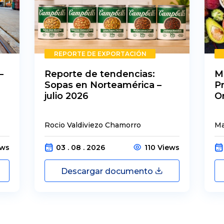
REPORTE DE EXPORTACIÓN
–
Reporte de tendencias:
M
Sopas en Norteamérica –
P
julio 2026
O
Rocio Valdiviezo Chamorro
Ma
ews
03 . 08 . 2026
110 Views
Descargar documento