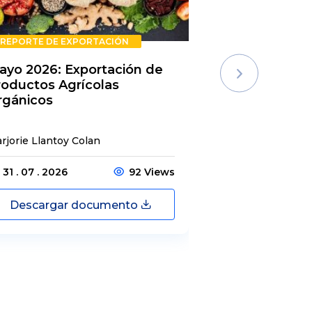
REPORTE DE EXPORTACIÓN
REPORTE DE E
ayo 2026: Exportación de
Rechazos de 
roductos Agrícolas
Semestre 20
rgánicos
rjorie Llantoy Colan
Jordamys Jabneel
31 . 07 . 2026
92 Views
31 . 07 . 2026
Descargar documento
Descargar