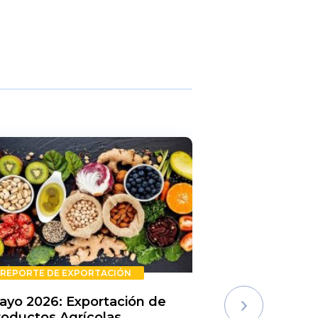
REPORTE DE EXPORTACIÓN
REPORTE DE E
ayo 2026: Exportación de
Rechazos de 
roductos Agrícolas
Semestre 20