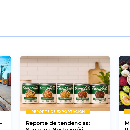
REPORTE DE EXPORTACIÓN
–
Reporte de tendencias:
M
Sopas en Norteamérica –
P