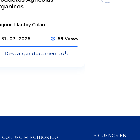
rgánicos
rjorie Llantoy Colan
Jordamys Jabneel
31 . 07 . 2026
68 Views
31 . 07 . 2026
Descargar documento
Descargar
SÍGUENOS EN:
CORREO ELECTRÓNICO