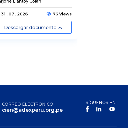
rjorie Llantoy Colan
Jordamys Jabneel
31 . 07 . 2026
76 Views
31 . 07 . 2026
Descargar documento
Descargar
SÍGUENOS EN:
CORREO ELECTRÓNICO
cien@adexperu.org.pe