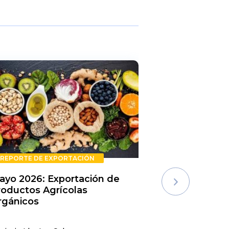
REPORTE DE EXPORTACIÓN
REPORTE DE E
ayo 2026: Exportación de
Rechazos de 
roductos Agrícolas
Semestre 20
rgánicos