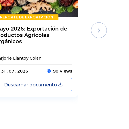
REPORTE DE EXPORTACIÓN
REPORTE DE E
ayo 2026: Exportación de
Rechazos de 
roductos Agrícolas
Semestre 20
rgánicos
rjorie Llantoy Colan
Jordamys Jabneel
31 . 07 . 2026
90 Views
31 . 07 . 2026
Descargar documento
Descargar