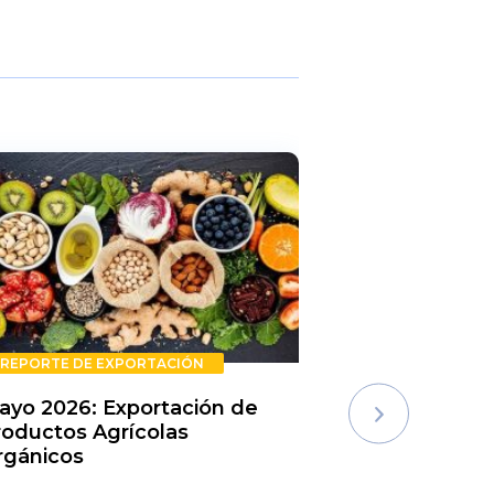
REPORTE DE EXPORTACIÓN
REPORTE DE E
ayo 2026: Exportación de
Rechazos de 
roductos Agrícolas
Semestre 20
rgánicos