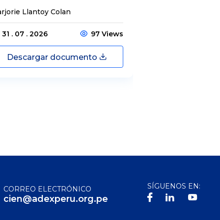
rjorie Llantoy Colan
Jordamys Jabneel
31 . 07 . 2026
97 Views
31 . 07 . 2026
Descargar documento
Descargar
SÍGUENOS EN:
CORREO ELECTRÓNICO
cien@adexperu.org.pe