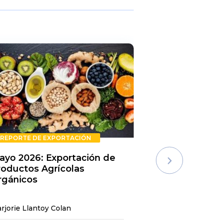
REPORTE DE EXPORTACIÓN
REPORTE DE E
ayo 2026: Exportación de
Rechazos de 
roductos Agrícolas
Semestre 20
rgánicos
rjorie Llantoy Colan
Jordamys Jabneel