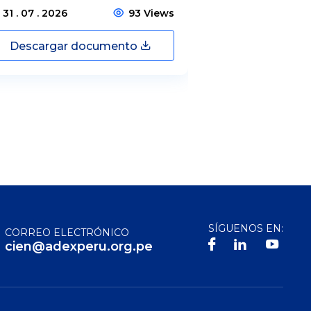
31 . 07 . 2026
93 Views
31 . 07 . 2026
Descargar documento
Descargar
SÍGUENOS EN:
CORREO ELECTRÓNICO
cien@adexperu.org.pe