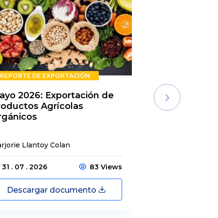
REPORTE DE EXPORTACIÓN
REPORTE DE E
ayo 2026: Exportación de
Rechazos de 
roductos Agrícolas
Semestre 20
rgánicos
rjorie Llantoy Colan
Jordamys Jabneel
31 . 07 . 2026
83 Views
31 . 07 . 2026
Descargar documento
Descargar