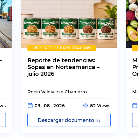
REPORTE DE EXPORTACIÓN
–
Reporte de tendencias:
M
Sopas en Norteamérica –
P
julio 2026
O
Rocio Valdiviezo Chamorro
Ma
ews
03 . 08 . 2026
82 Views
Descargar documento