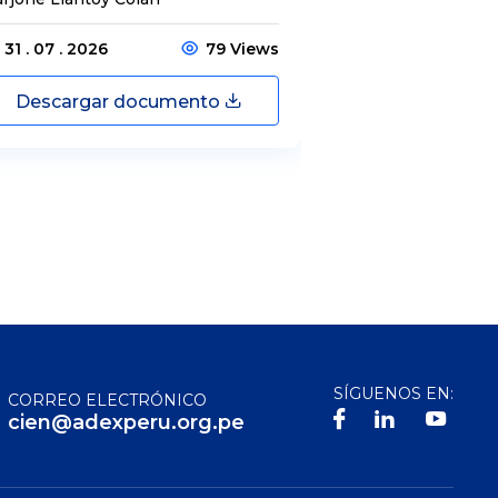
31 . 07 . 2026
79 Views
31 . 07 . 2026
Descargar documento
Descargar
SÍGUENOS EN:
CORREO ELECTRÓNICO
cien@adexperu.org.pe