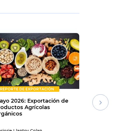
REPORTE DE EXPORTACIÓN
REPORTE DE E
ayo 2026: Exportación de
Rechazos de 
roductos Agrícolas
Semestre 20
rgánicos
rjorie Llantoy Colan
Jordamys Jabneel