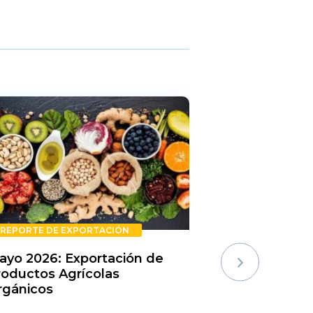
REPORTE DE EXPORTACIÓN
REPORTE DE E
ayo 2026: Exportación de
Rechazos de 
roductos Agrícolas
Semestre 20
rgánicos