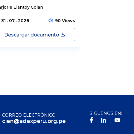
rjorie Llantoy Colan
Jordamys Jabneel
31 . 07 . 2026
90 Views
31 . 07 . 2026
Descargar documento
Descargar
SÍGUENOS EN:
CORREO ELECTRÓNICO
cien@adexperu.org.pe