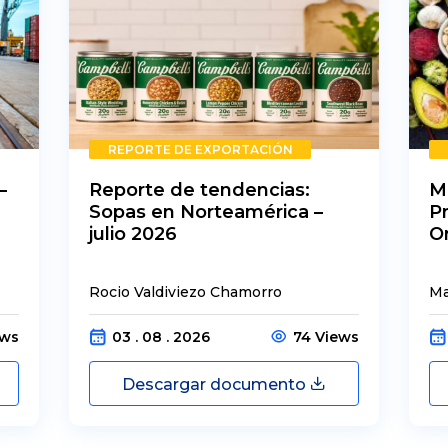
REPORTE DE EXPORTACIÓN
–
Reporte de tendencias:
M
Sopas en Norteamérica –
P
julio 2026
O
Rocio Valdiviezo Chamorro
Ma
ews
03 . 08 . 2026
74 Views
Descargar documento