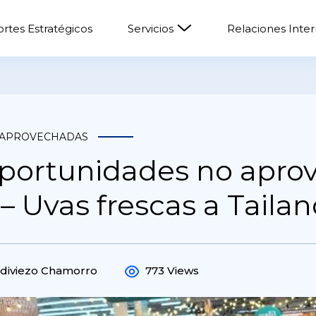
rtes Estratégicos
Servicios
Relaciones Inte
 APROVECHADAS
portunidades no apro
– Uvas frescas a Tailan
ldiviezo Chamorro
773 Views