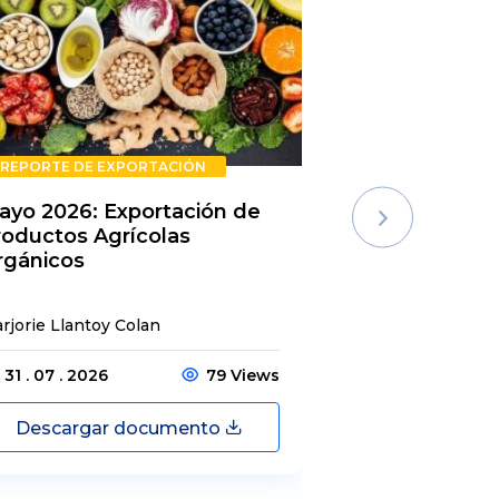
REPORTE DE EXPORTACIÓN
REPORTE DE E
ayo 2026: Exportación de
Rechazos de 
roductos Agrícolas
Semestre 20
rgánicos
rjorie Llantoy Colan
Jordamys Jabneel
31 . 07 . 2026
79 Views
31 . 07 . 2026
Descargar documento
Descargar