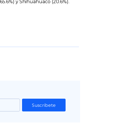
(65.6%) y Shihuahuaco (20.6%).
Suscríbete