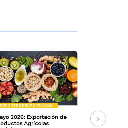
REPORTE DE EXPORTACIÓN
REPORTE DE E
ayo 2026: Exportación de
Rechazos de 
roductos Agrícolas
Semestre 20