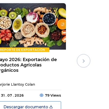
REPORTE DE EXPORTACIÓN
REPORTE DE E
ayo 2026: Exportación de
Rechazos de 
roductos Agrícolas
Semestre 20
rgánicos
rjorie Llantoy Colan
Jordamys Jabneel
31 . 07 . 2026
79 Views
31 . 07 . 2026
Descargar documento
Descargar