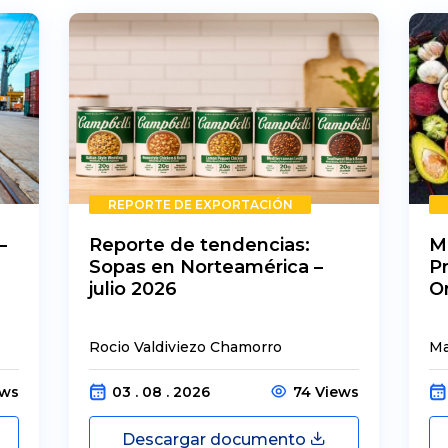
REPORTE DE EXPORTACIÓN
–
Reporte de tendencias:
M
Sopas en Norteamérica –
P
julio 2026
O
Rocio Valdiviezo Chamorro
Ma
ews
03 . 08 . 2026
74 Views
Descargar documento